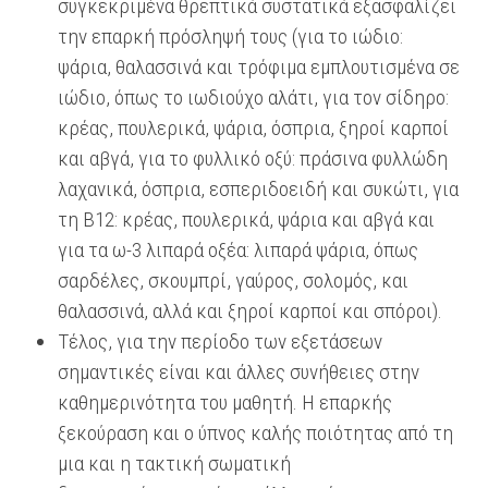
συγκεκριμένα θρεπτικά συστατικά εξασφαλίζει
την επαρκή πρόσληψή τους (για το ιώδιο:
ψάρια, θαλασσινά και τρόφιμα εμπλουτισμένα σε
ιώδιο, όπως το ιωδιούχο αλάτι, για τον σίδηρο:
κρέας, πουλερικά, ψάρια, όσπρια, ξηροί καρποί
και αβγά, για το φυλλικό οξύ: πράσινα φυλλώδη
λαχανικά, όσπρια, εσπεριδοειδή και συκώτι, για
τη Β12: κρέας, πουλερικά, ψάρια και αβγά και
για τα ω-3 λιπαρά οξέα: λιπαρά ψάρια, όπως
σαρδέλες, σκουμπρί, γαύρος, σολομός, και
θαλασσινά, αλλά και ξηροί καρποί και σπόροι).
Τέλος, για την περίοδο των εξετάσεων
σημαντικές είναι και άλλες συνήθειες στην
καθημερινότητα του μαθητή. Η επαρκής
ξεκούραση και ο ύπνος καλής ποιότητας από τη
μια και η τακτική σωματική