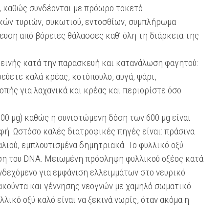
 καθώς συνδέονται με πρόωρο τοκετό.
κών τυριών, συκωτιού, εντοσθίων, συμπλήρωμα
ευση από βόρειες θάλασσες καθ’ όλη τη διάρκεια της
ιεινής κατά την παρασκευή και κατανάλωση φαγητού:
εύετε καλά κρέας, κοτόπουλο, αυγά, ψάρι,
πής για λαχανικά και κρέας και περιορίστε όσο
00 μg) καθώς η συνιστώμενη δόση των 600 μg είναι
φή. Ωστόσο καλές διατροφικές πηγές είναι: πράσινα
λιού, εμπλουτισμένα δημητριακά. To φυλλικό οξύ
εση του DNA. Μειωμένη πρόσληψη φυλλικού οξέος κατά
νδεχόμενο για εμφάνιση ελλειμμάτων στο νευρικό
ακούντα και γέννησης νεογνών με χαμηλό σωματικό
λλικό οξύ καλό είναι να ξεκινά νωρίς, όταν ακόμα η