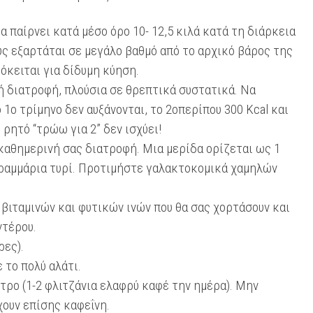
 παίρνει κατά μέσο όρο 10- 12,5 κιλά κατά τη διάρκεια
ς εξαρτάται σε μεγάλο βαθμό από το αρχικό βάρος της
ρόκειται για δίδυμη κύηση.
ή διατροφή, πλούσια σε θρεπτικά συστατικά. Να
 1ο τρίμηνο δεν αυξάνονται, το 2οπερίπου 300 Kcal και
ό ρητό “τρώω για 2” δεν ισχύει!
καθημερινή σας διατροφή. Μια μερίδα ορίζεται ως 1
 γραμμάρια τυρί. Προτιμήστε γαλακτοκομικά χαμηλών
βιταμινών και φυτικών ινών που θα σας χορτάσουν και
ντέρου.
ρες).
 το πολύ αλάτι.
ρο (1-2 φλιτζάνια ελαφρύ καφέ την ημέρα). Μην
χουν επίσης καφεΐνη.