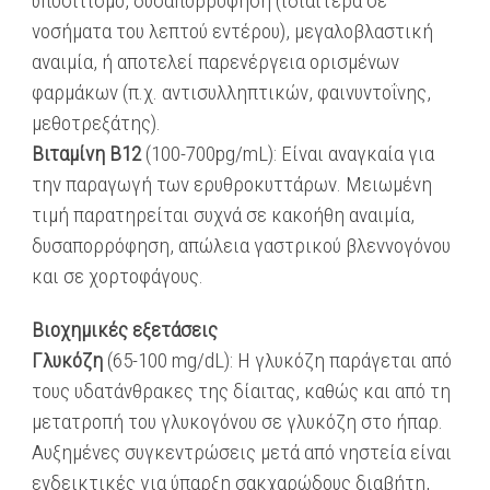
υποσιτισμό, δυσαπορρόφηση (ιδιαίτερα σε
νοσήματα του λεπτού εντέρου), μεγαλοβλαστική
αναιμία, ή αποτελεί παρενέργεια ορισμένων
φαρμάκων (π.χ. αντισυλληπτικών, φαινυντοΐνης,
μεθοτρεξάτης).
Βιταμίνη Β12
(100-700pg/mL): Είναι αναγκαία για
την παραγωγή των ερυθροκυττάρων. Μειωμένη
τιμή παρατηρείται συχνά σε κακοήθη αναιμία,
δυσαπορρόφηση, απώλεια γαστρικού βλεννογόνου
και σε χορτοφάγους.
Βιοχημικές εξετάσεις
Γλυκόζη
(65-100 mg/dL): Η γλυκόζη παράγεται από
τους υδατάνθρακες της δίαιτας, καθώς και από τη
μετατροπή του γλυκογόνου σε γλυκόζη στο ήπαρ.
Αυξημένες συγκεντρώσεις μετά από νηστεία είναι
ενδεικτικές για ύπαρξη σακχαρώδους διαβήτη,