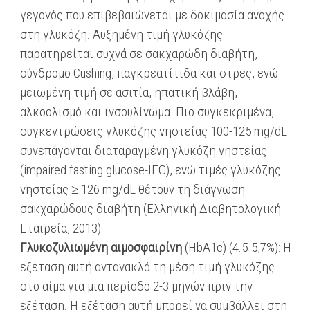
γεγονός που επιβεβαιώνεται με δοκιμασία ανοχής
στη γλυκόζη. Αυξημένη τιμή γλυκόζης
παρατηρείται συχνά σε σακχαρώδη διαβήτη,
σύνδρομο Cushing, παγκρεατίτιδα και στρες, ενώ
μειωμένη τιμή σε ασιτία, ηπατική βλάβη,
αλκοολισμό και ινσουλίνωμα. Πιο συγκεκριμένα,
συγκεντρώσεις γλυκόζης νηστείας 100-125 mg/dL
συνεπάγονται διαταραγμένη γλυκόζη νηστείας
(impaired fasting glucose-IFG), ενώ τιμές γλυκόζης
νηστείας ≥ 126 mg/dL θέτουν τη διάγνωση
σακχαρώδους διαβήτη (Ελληνική Διαβητολογική
Εταιρεία, 2013).
Γλυκοζυλιωμένη αιμοσφαιρίνη
(ΗbA1c) (4.5-5,7%): Η
εξέταση αυτή αντανακλά τη μέση τιμή γλυκόζης
στο αίμα για μια περίοδο 2-3 μηνών πριν την
εξέταση. Η εξέταση αυτή μπορεί να συμβάλλει στη