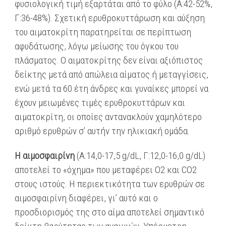
φυσιολογική τιμή εξαρτάται από το φύλο (A:42-52%,
Γ:36-48%). Σχετική ερυθροκυττάρωση και αύξηση
του αιματοκρίτη παρατηρείται σε περίπτωση
αφυδάτωσης, λόγω μείωσης του όγκου του
πλάσματος. Ο αιματοκρίτης δεν είναι αξιόπιστος
δείκτης μετά από απώλεια αίματος ή μεταγγίσεις,
ενώ μετά τα 60 έτη άνδρες και γυναίκες μπορεί να
έχουν μειωμένες τιμές ερυθροκυττάρων και
αιματοκρίτη, οι οποίες αντανακλούν χαμηλότερο
αριθμό ερυθρών σ’ αυτήν την ηλικιακή ομάδα.
Η αιμοσφαιρίνη
(A:14,0-17,5 g/dL, Γ:12,0-16,0 g/dL)
αποτελεί το «όχημα» που μεταφέρει Ο2 και CΟ2
στους ιστούς. Η περιεκτικότητα των ερυθρών σε
αιμοσφαιρίνη διαφέρει, γι’ αυτό και ο
προσδιορισμός της στο αίμα αποτελεί σημαντικό