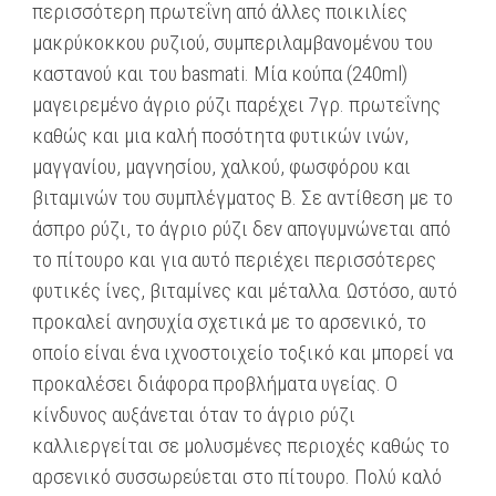
περισσότερη πρωτεΐνη από άλλες ποικιλίες
μακρύκοκκου ρυζιού, συμπεριλαμβανομένου του
καστανού και του basmati. Μία κούπα (240ml)
μαγειρεμένο άγριο ρύζι παρέχει 7γρ. πρωτεΐνης
καθώς και μια καλή ποσότητα φυτικών ινών,
μαγγανίου, μαγνησίου, χαλκού, φωσφόρου και
βιταμινών του συμπλέγματος Β. Σε αντίθεση με το
άσπρο ρύζι, το άγριο ρύζι δεν απογυμνώνεται από
το πίτουρο και για αυτό περιέχει περισσότερες
φυτικές ίνες, βιταμίνες και μέταλλα. Ωστόσο, αυτό
προκαλεί ανησυχία σχετικά με το αρσενικό, το
οποίο είναι ένα ιχνοστοιχείο τοξικό και μπορεί να
προκαλέσει διάφορα προβλήματα υγείας. Ο
κίνδυνος αυξάνεται όταν το άγριο ρύζι
καλλιεργείται σε μολυσμένες περιοχές καθώς το
αρσενικό συσσωρεύεται στο πίτουρο. Πολύ καλό