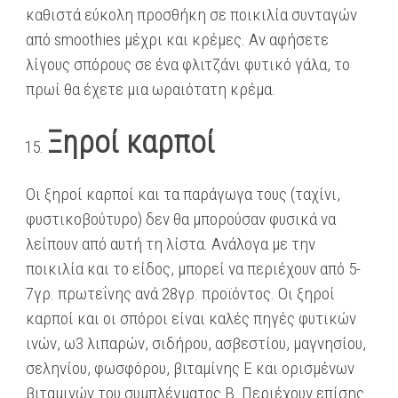
καθιστά εύκολη προσθήκη σε ποικιλία συνταγών
από smoothies μέχρι και κρέμες. Αν αφήσετε
λίγους σπόρους σε ένα φλιτζάνι φυτικό γάλα, το
πρωί θα έχετε μια ωραιότατη κρέμα.
Ξηροί καρποί
Οι ξηροί καρποί και τα παράγωγα τους (ταχίνι,
φυστικοβούτυρο) δεν θα μπορούσαν φυσικά να
λείπουν από αυτή τη λίστα. Ανάλογα με την
ποικιλία και το είδος, μπορεί να περιέχουν από 5-
7γρ. πρωτεΐνης ανά 28γρ. προϊόντος. Οι ξηροί
καρποί και οι σπόροι είναι καλές πηγές φυτικών
ινών, ω3 λιπαρών, σιδήρου, ασβεστίου, μαγνησίου,
σεληνίου, φωσφόρου, βιταμίνης Ε και ορισμένων
βιταμινών του συμπλέγματος Β. Περιέχουν επίσης