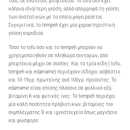
τους σε ένα είδος μπιφτεκιού. Το tofu δεν έχει
κάποια ιδιαίτερη γεύση, αλλά απορροφά τη γεύση
των συστατικών με τα οποία μαγειρεύεται.
Συγκριτικά, το tempeh έχει μία χαρακτηριστική
γεύση καρυδιού.
Τόσο το tofu όσο και το tempeh μπορούν να
χρησιμοποιηθούν σε πληθώρα συνταγών, από
μπιφτέκια μέχρι σε σούπες. Και τα τρία είδη ( tofu,
tempeh και edamame) περιέχουν σίδηρο, ασβέστιο
και 10-19γρ. πρωτεΐνης ανά 100γρ. προϊόντος. Το
edamame είναι επίσης πλούσιο σε φυλλικό οξύ,
βιταμίνη Κ και φυτικές ίνες. Το tempeh περιέχει
μία καλή ποσότητα προβιοτικών, βιταμίνες του
συμπλέγματος Β και ιχνοστοιχεία όπως μαγνήσιο
και φώσφορο.