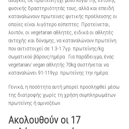
ανάγκες σε πρωτεΐνη όχι μόνο λόγω της έντονης
φυσικής δραστηριότητάς τους, αλλά και επειδή
καταναλώνουν πρωτεϊνες φυτικής προέλευσης οι
οποίες είναι λιγότερο εύπεπτες. Προτείνεται,
λοιπόν, οι vegetarian αθλητές, ειδικά οι αθλητές
αντοχής και δύναμης, να καταναλώνουν πρωτεΐνη
που αντιστοιχεί σε 1.3-1.7γρ. πρωτεΐνης/kg
σωματικού βάρους/ημέρα. Για παράδειγμα, ένας
vegetarian/ vegan αθλητής 70kg συστήνεται να
καταναλώνει 91-119γρ. πρωτεΐνης την ημέρα.
Γενικά, η ποσότητα αυτή μπορεί προσληφθεί μέσω
της διατροφής χωρίς τη χρήση συμπληρωμάτων
πρωτεΐνης ή αμινοξέων.
Ακολουθούν οι 17