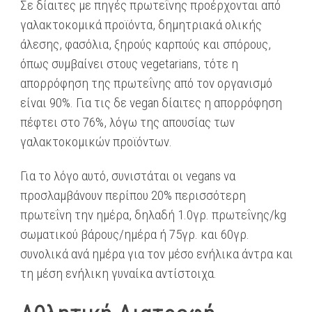
Σε δίαιτες με πηγές πρωτεΐνης προέρχονται από
γαλακτοκομικά προϊόντα, δημητριακά ολικής
άλεσης, φασόλια, ξηρούς καρπούς και σπόρους,
όπως συμβαίνει στους vegetarians, τότε η
απορρόφηση της πρωτεΐνης από τον οργανισμό
είναι 90%. Για τις δε vegan δίαιτες η απορρόφηση
πέφτει στο 76%, λόγω της απουσίας των
γαλακτοκομικών προϊόντων.
Για το λόγο αυτό, συνιστάται οι vegans να
προσλαμβάνουν περίπου 20% περισσότερη
πρωτεΐνη την ημέρα, δηλαδή 1.0γρ. πρωτεΐνης/kg
σωματικού βάρους/ημέρα ή 75γρ. και 60γρ.
συνολικά ανά ημέρα για τον μέσο ενήλικα άντρα και
τη μέση ενήλικη γυναίκα αντίστοιχα.