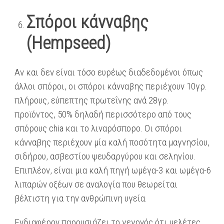
Σπόροι κάνναβης
(Hempseed)
Αν και δεν είναι τόσο ευρέως διαδεδομένοι όπως
άλλοι σπόροι, οι σπόροι κάνναβης περιέχουν 10γρ.
πλήρους, εύπεπτης πρωτεΐνης ανά 28γρ.
προϊόντος, 50% δηλαδή περισσότερο από τους
σπόρους chia και το λιναρόσπορο. Οι σπόροι
κάνναβης περιέχουν μία καλή ποσότητα μαγνησίου,
σιδήρου, ασβεστίου ψευδαργύρου και σεληνίου.
Επιπλέον, είναι μια καλή πηγή ωμέγα-3 και ωμέγα-6
λιπαρών οξέων σε αναλογία που θεωρείται
βέλτιστη για την ανθρώπινη υγεία.
Ενδιαφέρον παρουσιάζει το γεγονός ότι μελέτες