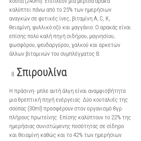
κούπα (240ml). Επιπλέον μια μερίδα αρακά
καλύπτει πάνω από το 25% των ημερήσιων
αναγκών σε φυτικές ίνες, βιταμίνη Α, C, K,
θειαμίνη, φυλλικό οξύ και μαγγάνιο. Ο αρακάς είναι
επίσης πολύ καλή πηγή σιδήρου, μαγνησίου,
φωσφόρου, ψευδαργύρου, χαλκού και αρκετών
άλλων βιταμινών του συμπλέγματος Β.
Σπιρουλίνα
Η πράσινη- μπλε αυτή άλγη είναι αναμφισβήτητα
μια θρεπτική πηγή ενέργειας. Δύο κουταλιές της
σούπας (30ml) προσφέρουν στον οργανισμό 8γρ.
πλήρους πρωτεΐνης. Επίσης καλύπτουν το 22% της
ημερήσιας συνιστώμενης ποσότητας σε σίδηρο
και θειαμίνη καθώς και το 42% των ημερήσιων