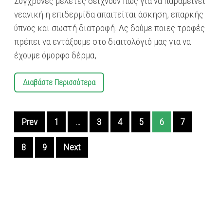
Σύγχρονες μελέτες δείχνουν πως για να παραμείνει
νεανική η επιδερμίδα απαιτείται άσκηση, επαρκής
ύπνος και σωστή διατροφή. Ας δούμε ποιες τροφές
πρέπει να εντάξουμε στο διαιτολόγιό μας για να
έχουμε όμορφο δέρμα,
Διαβάστε Περισσότερα
Prev
1
…
3
4
5
6
7
8
9
Next